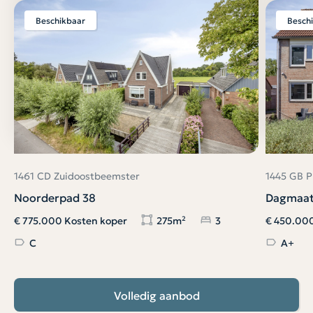
Beschikbaar
Besch
1461 CD Zuidoostbeemster
1445 GB 
Noorderpad 38
Dagmaat
€ 775.000 Kosten koper
275m²
3
€ 450.000
C
A+
Volledig aanbod