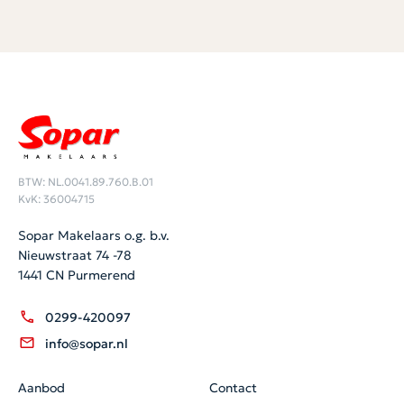
BTW: NL.0041.89.760.B.01
KvK: 36004715
Sopar Makelaars o.g. b.v.
Nieuwstraat 74 -78
1441 CN Purmerend
0299-420097
info@sopar.nl
Aanbod
Contact