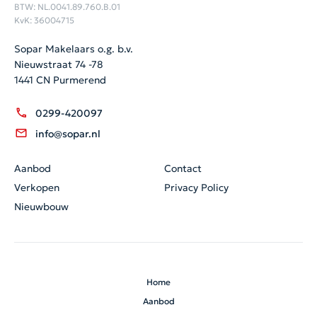
BTW: NL.0041.89.760.B.01
KvK: 36004715
Sopar Makelaars o.g. b.v.
Nieuwstraat 74 -78
1441 CN Purmerend
0299-420097
info@sopar.nl
Aanbod
Contact
Verkopen
Privacy Policy
Nieuwbouw
Home
Aanbod