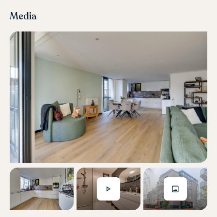
zelfs een extra slaapkamer! De keuze is aan jou!
Media
De luxe badkamer is modern en stijlvol ingericht, met een
ruime inloopdouche, dubbele wastafel en een tweede toilet.
Hier begin en eindig je de dag in alle comfort!
Als kers op de taart beschikt dit appartement over een
grote garage, die niet alleen ruimte biedt voor je auto, maar
ook voor extra opslag. Een unieke extra: je kunt via de
garage direct de woning binnenkomen—handig bij slecht
weer of als je met boodschappen thuiskomt!
Wonen op een toplocatie in Purmerend!
Het appartement is gelegen nabij het bruisende centrum
van Purmerend. Hier tref je ook de gezellige Koemarkt met
restaurants. Hier kun je zomers genieten op het terras van
een heerlijk drankje. ‘t Eggertcentrum kun je terecht voor de
dagelijkse boodschappen en diverse leuke winkels. Het
appartementencomplex grenst aan de Julianastraat, een
mooie straat welke recent is gerenoveerd en heeft
eenrichtingsverkeer. Vanuit deze straat loop je binnen no-