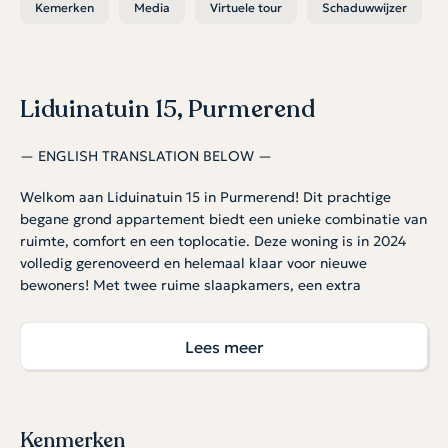
Kemerken
Media
Virtuele tour
Schaduwwijzer
Liduinatuin 15, Purmerend
— ENGLISH TRANSLATION BELOW —
Welkom aan Liduinatuin 15 in Purmerend! Dit prachtige
begane grond appartement biedt een unieke combinatie van
ruimte, comfort en een toplocatie. Deze woning is in 2024
volledig gerenoveerd en helemaal klaar voor nieuwe
bewoners! Met twee ruime slaapkamers, een extra
praktijkruimte die ook omgetoverd kan worden als extra
slaapkamer of hobbyruimte, een heerlijk lichte woonkamer,
Lees meer
een grote inpandige garage én een fijne tuin, is dit de
perfecte woning voor wie luxe en gemak zoekt!
Indeling:
Bij binnenkomst stap je in een ruime hal, die direct een
Kenmerken