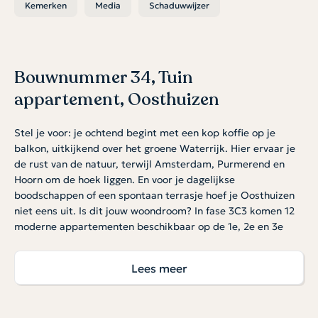
Kemerken
Media
Schaduwwijzer
Bouwnummer 34, Tuin
appartement, Oosthuizen
Stel je voor: je ochtend begint met een kop koffie op je
balkon, uitkijkend over het groene Waterrijk. Hier ervaar je
de rust van de natuur, terwijl Amsterdam, Purmerend en
Hoorn om de hoek liggen. En voor je dagelijkse
boodschappen of een spontaan terrasje hoef je Oosthuizen
niet eens uit. Is dit jouw woondroom? In fase 3C3 komen 12
moderne appartementen beschikbaar op de 1e, 2e en 3e
verdieping. Met een woonoppervlakte van circa 69 m², 2
slaapkamers en natuurlijk dat fijne buitenplekje, zijn deze
Lees meer
appartementen ideaal voor wie houdt van comfort en een
slimme indeling. Zie jij jezelf hier al wonen?
Open, licht en jouw eigen buitenplek