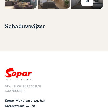
Schaduwwijzer
BTW: NL.0041.89.760.B.01
KvK: 36004715
Sopar Makelaars o.g. b.v.
Nieuwstraat 74 -78