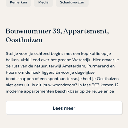
Kemerken
Media
Schaduwwijzer
Bouwnummer 39, Appartement,
Oosthuizen
Stel je voor: je ochtend begint met een kop koffie op je
balkon, uitkijkend over het groene Waterrijk. Hier ervaar je
de rust van de natuur, terwijl Amsterdam, Purmerend en
Hoorn om de hoek liggen. En voor je dagelijkse
boodschappen of een spontaan terrasje hoef je Oosthuizen
niet eens uit. Is dit jouw woondroom? In fase 3C3 komen 12
moderne appartementen beschikbaar op de 1e, 2e en 3e
verdieping. Met een woonoppervlakte van circa 69 m², 2
slaapkamers en natuurlijk dat fijne buitenplekje, zijn deze
Lees meer
appartementen ideaal voor wie houdt van comfort en een
slimme indeling. Zie jij jezelf hier al wonen?
Open, licht en jouw eigen buitenplek