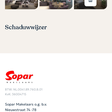
Schaduwwijzer
BTW: NL.0041.89.760.B.01
KvK: 36004715
Sopar Makelaars o.g. b.v.
Nieuwstraat 74 -78