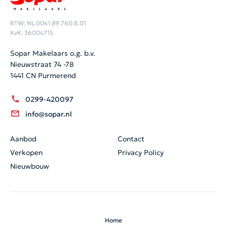
BTW: NL.0041.89.760.B.01
KvK: 36004715
Sopar Makelaars o.g. b.v.
Nieuwstraat 74 -78
1441 CN Purmerend
0299-420097
info@sopar.nl
Aanbod
Contact
Verkopen
Privacy Policy
Nieuwbouw
Home