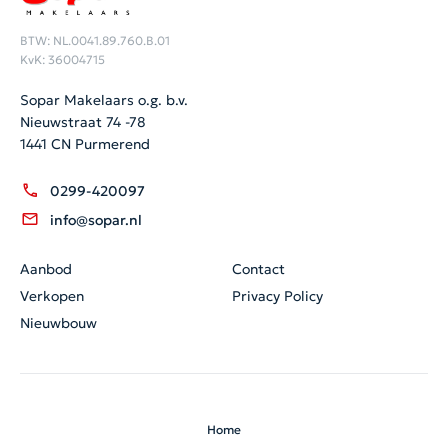
BTW: NL.0041.89.760.B.01
KvK: 36004715
Sopar Makelaars o.g. b.v.
Nieuwstraat 74 -78
1441 CN Purmerend
0299-420097
info@sopar.nl
Aanbod
Contact
Verkopen
Privacy Policy
Nieuwbouw
Home