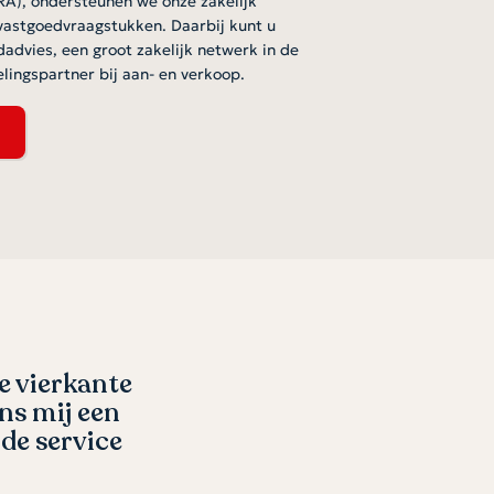
vastgoedvraagstukken. Daarbij kunt u
advies, een groot zakelijk netwerk in de
lingspartner bij aan- en verkoop.
 We werden
Bij de makelaar mijn huurp
zaken. Onze
meters opgenomen en de huu
e heel veel
nette huurder aangebracht e
is alles
tijdens