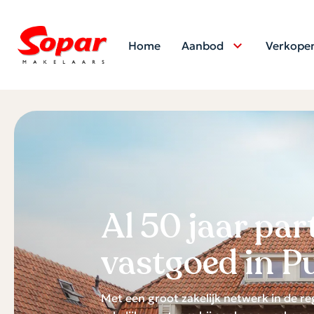
Home
Aanbod
Verkope
Al 50 jaar par
vastgoed in 
Met een groot zakelijk netwerk in de r