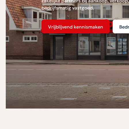
zakelijke partners bij aankoop, verkoo
bedrijfsmatig vastgoed.
Vrijblijvend kennismaken
Bedr