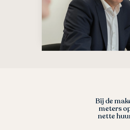
angemeld samen de vierkante
Het conta
js bepaald. Volgens mij een
constant o
ker tevreden over de service
verwachtin
 proces.
ervarin