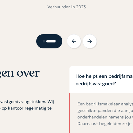
goed verlopen en zullen we ook de volgen
gebruik maken van deze makelaar.
Verkoper in 2024
gen over
Hoe helpt een bedrijfsma
bedrijfsvastgoed?
w vastgoedvraagstukken. Wij
Een bedrijfsmakelaar analy
 op kantoor regelmatig te
geschikte panden die aan jo
onderhandelen namens jou v
Daarnaast begeleiden ze je d