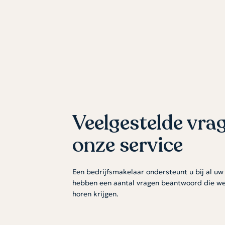
bijzonder 
n 2023
Veelgestelde vra
onze service
Een bedrijfsmakelaar ondersteunt u bij al u
hebben een aantal vragen beantwoord die we
horen krijgen.