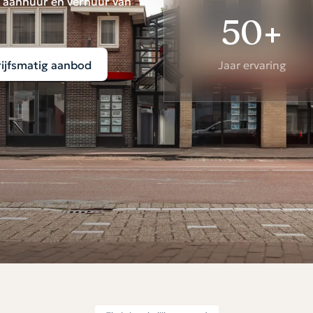
p, aanhuur en verhuur van
50+
ijfsmatig aanbod
Jaar ervaring