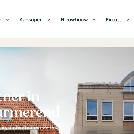
n
Aankopen
Nieuwbouw
Expats
tner in
Purmerend
egio, ondersteunen we onze