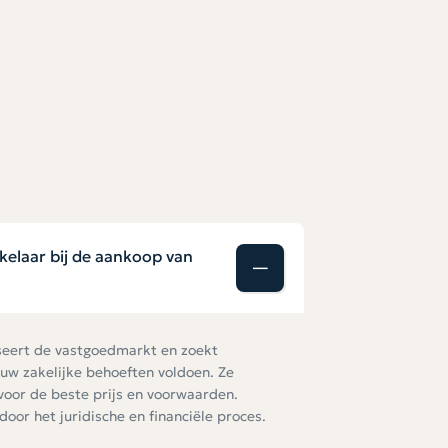
de keer weer
Verhu
kelaar bij de aankoop van
seert de vastgoedmarkt en zoekt
uw zakelijke behoeften voldoen. Ze
oor de beste prijs en voorwaarden.
oor het juridische en financiële proces.