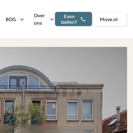
Over
Even
BOG
Move.nl
bellen?
ons