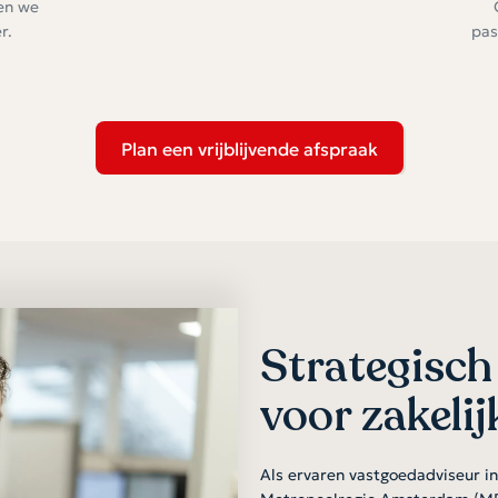
en we
r.
pas
Plan een vrijblijvende afspraak
Strategisch
voor zakelij
Als ervaren vastgoedadviseur i
Metropoolregio Amsterdam (MRA