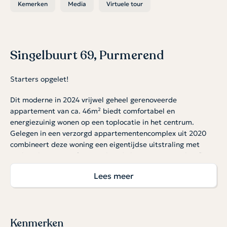
Kemerken
Media
Virtuele tour
Singelbuurt 69, Purmerend
Starters opgelet!
Dit moderne in 2024 vrijwel geheel gerenoveerde
appartement van ca. 46m² biedt comfortabel en
energiezuinig wonen op een toplocatie in het centrum.
Gelegen in een verzorgd appartementencomplex uit 2020
combineert deze woning een eigentijdse uitstraling met
praktisch wooncomfort. Dankzij de ligging in een galerijflat
geniet je van een nette woonomgeving midden in alle
Lees meer
levendigheid van de stad.
Het appartement beschikt over een lichte woonkamer met
grote raampartijen, een moderne open keuken en een
comfortabele slaapkamer. De woning is strak afgewerkt
Kenmerken