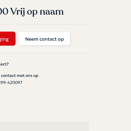
00 Vrij op naam
ging
Neem contact op
ject?
contact met ons op
299-420097