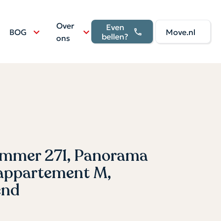
Over
Even
BOG
Move.nl
bellen?
ons
mer 271, Panorama
sappartement M,
end