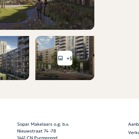
+5
Sopar Makelaars o.g. b.v.
Aanb
Nieuwstraat 74 -78
Verk
1441 CN Purmerend