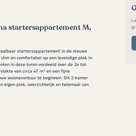
G
La
a startersappartement M,
gr
betaalbaar startersappartement in de nieuwe
lim en comfortabel op een levendige plek in
enten in deze toren verdeeld over de 2e tot
lakte van circa 47 m² en een fijne
 jouw woonavontuur te beginnen. Dit 2-kamer
n eigen plek, overzichtelijk en helemaal van
verrassend licht en ruim. De open keuken
ne plek om te koken, borrelen of relaxen. De
onsbed en kledingkast, en de moderne
k en sanitair. Bovendien is er een aparte