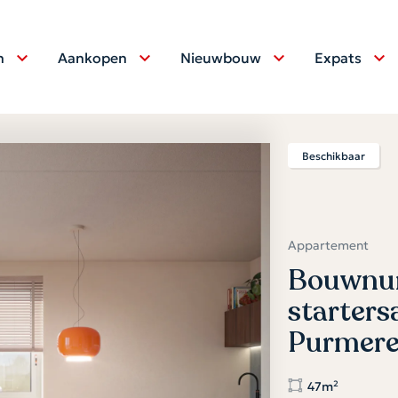
n
Aankopen
Nieuwbouw
Expats
Beschikbaar
Appartement
Bouwnum
starter
Purmer
47m²