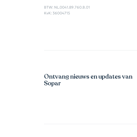
BTW: NL.0041.89.760.B.01
KvK: 36004715
Ontvang nieuws en updates van
Sopar