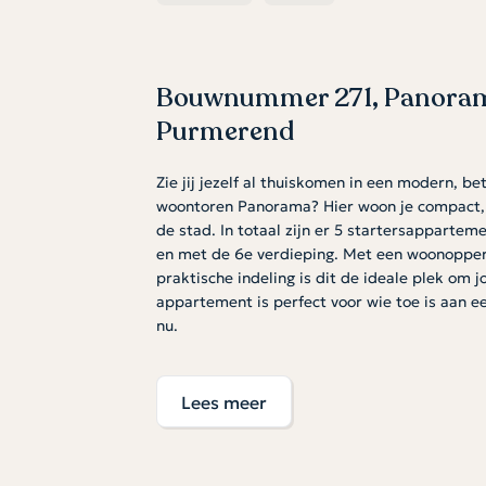
Bouwnummer 271, Panoram
Purmerend
Zie jij jezelf al thuiskomen in een modern, 
woontoren Panorama? Hier woon je compact, s
de stad. In totaal zijn er 5 startersappartem
en met de 6e verdieping. Met een woonopperv
praktische indeling is dit de ideale plek om
appartement is perfect voor wie toe is aan ee
nu.
Slim en sfeervol wonen
Dankzij de grote ramen voelt de woonruimte 
Lees meer
sluit naadloos aan op het zitgedeelte: een fij
slaapkamer biedt ruimte voor een tweeperso
badkamer is compleet afgewerkt met tegelwer