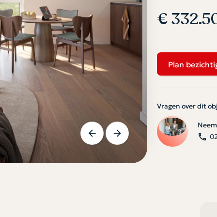
€ 332.5
Plan bezichti
Vragen over dit ob
Neem 
0