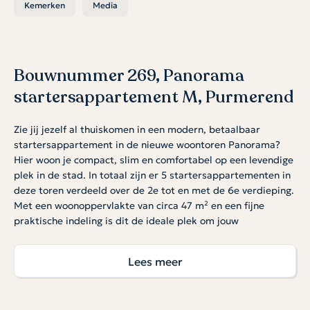
Kemerken
Media
Bouwnummer 269, Panorama
startersappartement M, Purmerend
Zie jij jezelf al thuiskomen in een modern, betaalbaar
startersappartement in de nieuwe woontoren Panorama?
Hier woon je compact, slim en comfortabel op een levendige
plek in de stad. In totaal zijn er 5 startersappartementen in
deze toren verdeeld over de 2e tot en met de 6e verdieping.
Met een woonoppervlakte van circa 47 m² en een fijne
praktische indeling is dit de ideale plek om jouw
woonavontuur te beginnen. Dit 2-kamer appartement is
perfect voor wie toe is aan een eigen plek, overzichtelijk en
Lees meer
helemaal van nu.
Slim en sfeervol wonen
Dankzij de grote ramen voelt de woonruimte verrassend