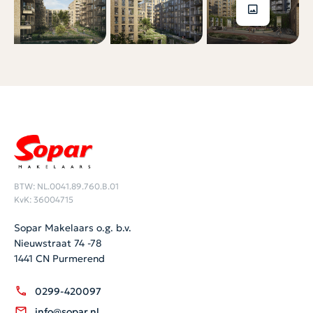
BTW: NL.0041.89.760.B.01
KvK: 36004715
Sopar Makelaars o.g. b.v.
Nieuwstraat 74 -78
1441 CN Purmerend
0299-420097
info@sopar.nl