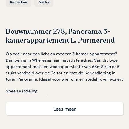
Kemerken
Media
Bouwnummer 278, Panorama 3-
kamerappartement L, Purmerend
Op zoek naar een licht en modern 3-kamer appartement?
Dan ben je in Wherezien aan het juiste adres. Van dit type
appartement met een woonoppervlakte van 68m2 zijn er 5
stuks verdeeld over de 2e tot en met de 6e verdieping in
toren Panorama. Ideaal voor wie ruim en stedelijk wil wonen.
Speelse indeling
Dit appartement heeft een ruime woonkamer met keuken en
meer dan voldoende plek voor je eettafel en living. De
Lees meer
hoekvorm maakt van het geheel tot een spannende en
speelse ruimte. Er zijn twee slaapkamers waarvan één
flexibel te gebruiken is als werkplek, logeerkamer of
hobbykamer. De badkamer is stijlvol afgewerkt met modern