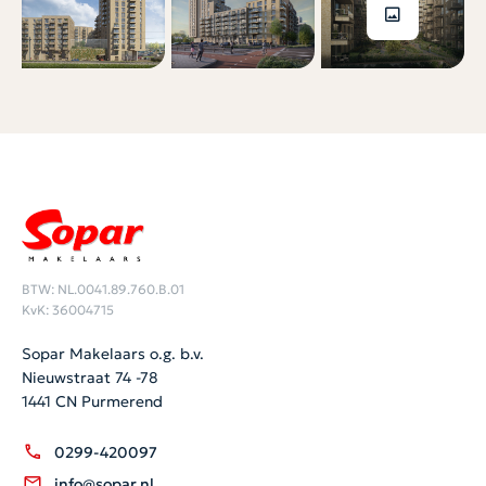
BTW: NL.0041.89.760.B.01
KvK: 36004715
Sopar Makelaars o.g. b.v.
Nieuwstraat 74 -78
1441 CN Purmerend
0299-420097
info@sopar.nl