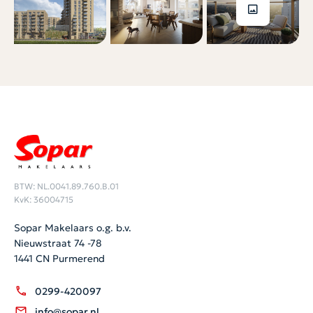
BTW: NL.0041.89.760.B.01
KvK: 36004715
Sopar Makelaars o.g. b.v.
Nieuwstraat 74 -78
1441 CN Purmerend
0299-420097
info@sopar.nl