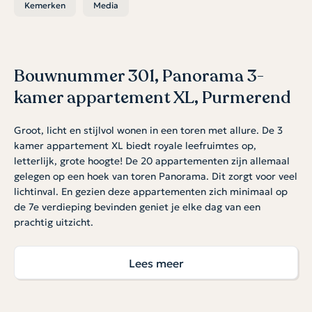
Kemerken
Media
Bouwnummer 301, Panorama 3-
kamer appartement XL, Purmerend
Groot, licht en stijlvol wonen in een toren met allure. De 3
kamer appartement XL biedt royale leefruimtes op,
letterlijk, grote hoogte! De 20 appartementen zijn allemaal
gelegen op een hoek van toren Panorama. Dit zorgt voor veel
lichtinval. En gezien deze appartementen zich minimaal op
de 7e verdieping bevinden geniet je elke dag van een
prachtig uitzicht.
Royale living met balkon of terras
Lees meer
De living in dit woningtype is opvallend ruim met plek voor
een royale zithoek, grote eettafel en een moderne open
keuken. Alle appartementen hebben een balkon, sommige
appartementen zelfs een zeer groot terras. Er zijn twee