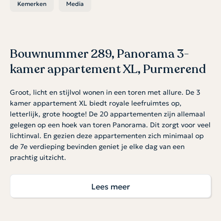
Kemerken
Media
Bouwnummer 289, Panorama 3-
kamer appartement XL, Purmerend
Groot, licht en stijlvol wonen in een toren met allure. De 3
kamer appartement XL biedt royale leefruimtes op,
letterlijk, grote hoogte! De 20 appartementen zijn allemaal
gelegen op een hoek van toren Panorama. Dit zorgt voor veel
lichtinval. En gezien deze appartementen zich minimaal op
de 7e verdieping bevinden geniet je elke dag van een
prachtig uitzicht.
Royale living met balkon of terras
Lees meer
De living in dit woningtype is opvallend ruim met plek voor
een royale zithoek, grote eettafel en een moderne open
keuken. Alle appartementen hebben een balkon, sommige
appartementen zelfs een zeer groot terras. Er zijn twee