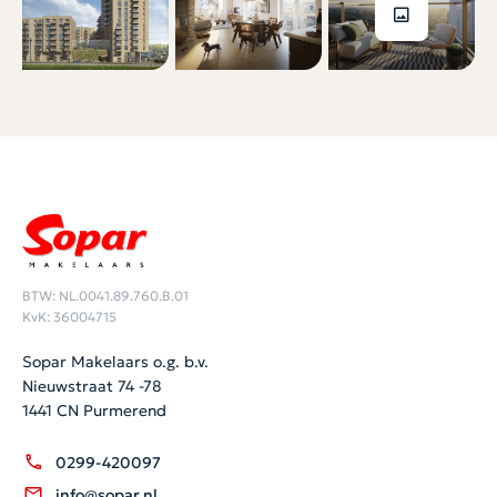
BTW: NL.0041.89.760.B.01
KvK: 36004715
Sopar Makelaars o.g. b.v.
Nieuwstraat 74 -78
1441 CN Purmerend
0299-420097
info@sopar.nl