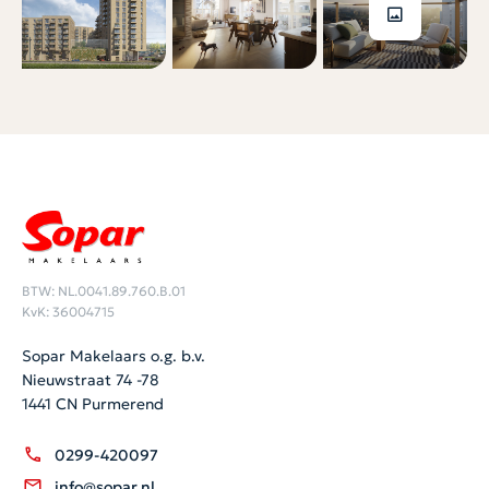
BTW: NL.0041.89.760.B.01
KvK: 36004715
Sopar Makelaars o.g. b.v.
Nieuwstraat 74 -78
1441 CN Purmerend
0299-420097
info@sopar.nl