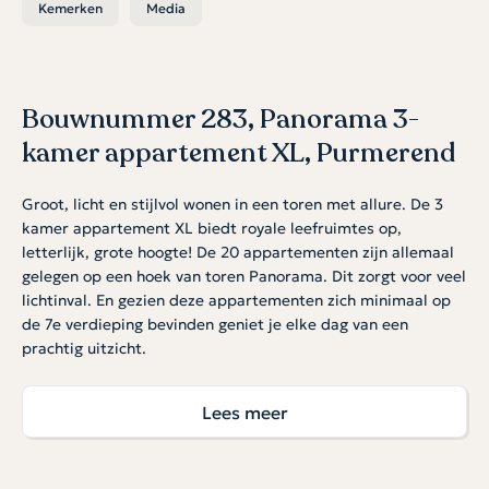
Kemerken
Media
Bouwnummer 283, Panorama 3-
kamer appartement XL, Purmerend
Groot, licht en stijlvol wonen in een toren met allure. De 3
kamer appartement XL biedt royale leefruimtes op,
letterlijk, grote hoogte! De 20 appartementen zijn allemaal
gelegen op een hoek van toren Panorama. Dit zorgt voor veel
lichtinval. En gezien deze appartementen zich minimaal op
de 7e verdieping bevinden geniet je elke dag van een
prachtig uitzicht.
Royale living met balkon of terras
Lees meer
De living in dit woningtype is opvallend ruim met plek voor
een royale zithoek, grote eettafel en een moderne open
keuken. Alle appartementen hebben een balkon, sommige
appartementen zelfs een zeer groot terras. Er zijn twee