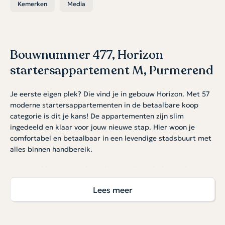
Kemerken
Media
Bouwnummer 477, Horizon
startersappartement M, Purmerend
Je eerste eigen plek? Die vind je in gebouw Horizon. Met 57
moderne startersappartementen in de betaalbare koop
categorie is dit je kans! De appartementen zijn slim
ingedeeld en klaar voor jouw nieuwe stap. Hier woon je
comfortabel en betaalbaar in een levendige stadsbuurt met
alles binnen handbereik.
Optioneel kan een parkeerplaats in de onderliggende
garage worden gekocht à € 30.000 v.o.n. Er is een beperkt
Lees meer
aantal plekken beschikbaar. Hiervoor geldt op=op.
Licht, open en slim ingedeeld