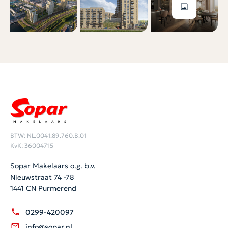
BTW: NL.0041.89.760.B.01
KvK: 36004715
Sopar Makelaars o.g. b.v.
Nieuwstraat 74 -78
1441 CN Purmerend
0299-420097
info@sopar.nl