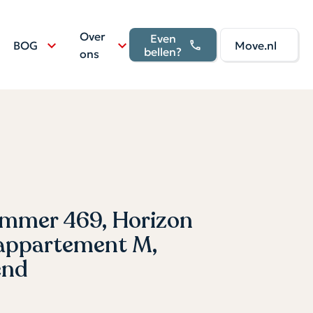
Over
Even
BOG
Move.nl
bellen?
ons
mer 469, Horizon
sappartement M,
end