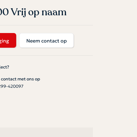
00 Vrij op naam
ging
Neem contact op
ject?
contact met ons op
299-420097