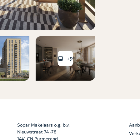
+9
Sopar Makelaars o.g. b.v.
Aanb
Nieuwstraat 74 -78
Verk
1441 CN Purmerend