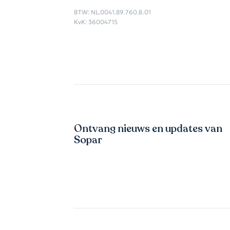
BTW: NL.0041.89.760.B.01
KvK: 36004715
Ontvang nieuws en updates van
Sopar