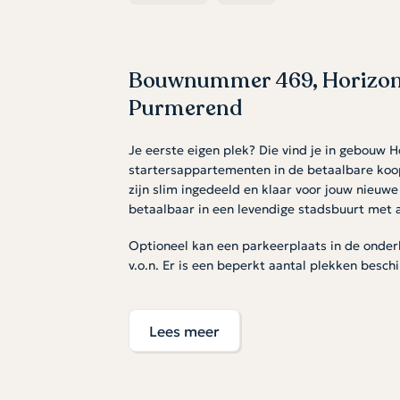
Bouwnummer 469, Horizon
Purmerend
Je eerste eigen plek? Die vind je in gebouw 
startersappartementen in de betaalbare koop
zijn slim ingedeeld en klaar voor jouw nieuwe
betaalbaar in een levendige stadsbuurt met 
Optioneel kan een parkeerplaats in de onde
v.o.n. Er is een beperkt aantal plekken besch
Licht, open en slim ingedeeld
Lees meer
De woonkamer met open keuken is de perfect
vrienden of een filmpje te kijken. De slaapka
tweepersoonsbed en kledingkast, en vormt een
In de badkamer met tegelwerk en sanitair beg