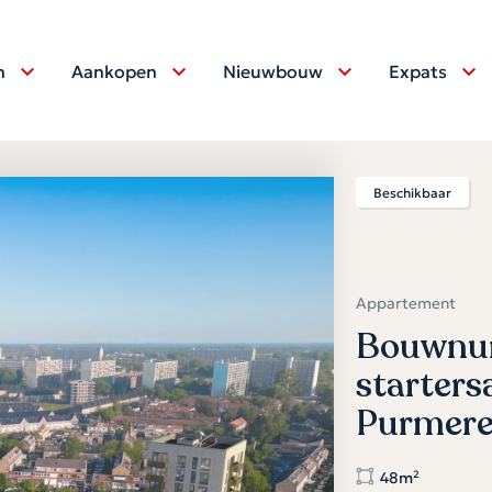
n
Aankopen
Nieuwbouw
Expats
Beschikbaar
Appartement
Bouwnum
starter
Purmer
48m²