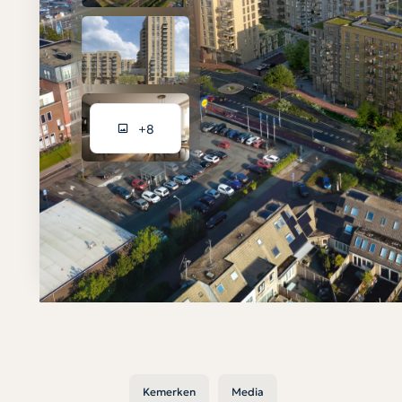
+8
Kemerken
Media