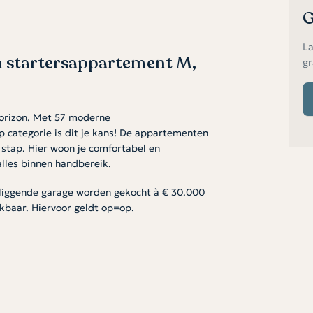
G
La
 startersappartement M,
gr
Horizon. Met 57 moderne
 categorie is dit je kans! De appartementen
 stap. Hier woon je comfortabel en
alles binnen handbereik.
rliggende garage worden gekocht à € 30.000
ikbaar. Hiervoor geldt op=op.
e plek om te ontspannen, te koken voor
mer is groot genoeg voor een
 fijne, rustige plek om je terug te trekken.
in en eindig je je dag comfortabel. Verder is