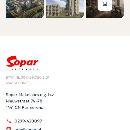
BTW: NL.0041.89.760.B.01
KvK: 36004715
Sopar Makelaars o.g. b.v.
Nieuwstraat 74 -78
1441 CN Purmerend
0299-420097
info@sopar.nl