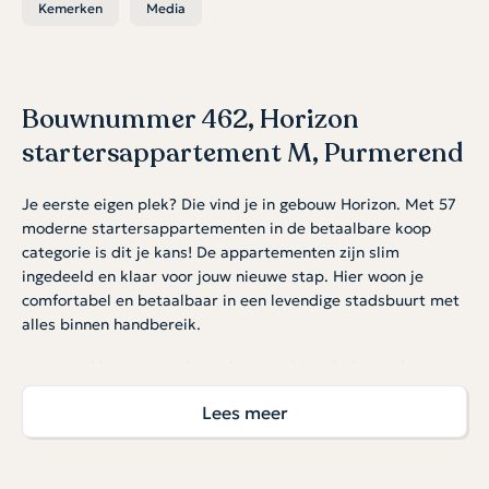
Kemerken
Media
Bouwnummer 462, Horizon
startersappartement M, Purmerend
Je eerste eigen plek? Die vind je in gebouw Horizon. Met 57
moderne startersappartementen in de betaalbare koop
categorie is dit je kans! De appartementen zijn slim
ingedeeld en klaar voor jouw nieuwe stap. Hier woon je
comfortabel en betaalbaar in een levendige stadsbuurt met
alles binnen handbereik.
Optioneel kan een parkeerplaats in de onderliggende
garage worden gekocht à € 30.000 v.o.n. Er is een beperkt
Lees meer
aantal plekken beschikbaar. Hiervoor geldt op=op.
Licht, open en slim ingedeeld