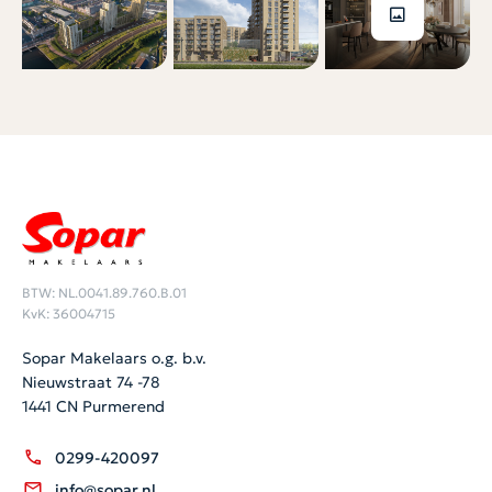
BTW: NL.0041.89.760.B.01
KvK: 36004715
Sopar Makelaars o.g. b.v.
Nieuwstraat 74 -78
1441 CN Purmerend
0299-420097
info@sopar.nl