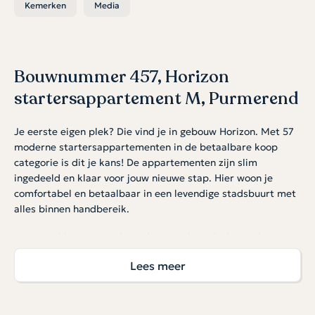
Kemerken
Media
Bouwnummer 457, Horizon
startersappartement M, Purmerend
Je eerste eigen plek? Die vind je in gebouw Horizon. Met 57
moderne startersappartementen in de betaalbare koop
categorie is dit je kans! De appartementen zijn slim
ingedeeld en klaar voor jouw nieuwe stap. Hier woon je
comfortabel en betaalbaar in een levendige stadsbuurt met
alles binnen handbereik.
Optioneel kan een parkeerplaats in de onderliggende
garage worden gekocht à € 30.000 v.o.n. Er is een beperkt
Lees meer
aantal plekken beschikbaar. Hiervoor geldt op=op.
Licht, open en slim ingedeeld