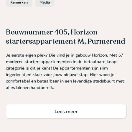
Kemerken
Media
Bouwnummer 405, Horizon
startersappartement M, Purmerend
Je eerste eigen plek? Die vind je in gebouw Horizon. Met 57
moderne startersappartementen in de betaalbare koop
categorie is dit je kans! De appartementen zijn slim
ingedeeld en klaar voor jouw nieuwe stap. Hier woon je
comfortabel en betaalbaar in een levendige stadsbuurt met
alles binnen handbereik.
Optioneel kan een parkeerplaats in de onderliggende
garage worden gekocht à € 30.000 v.o.n. Er is een beperkt
Lees meer
aantal plekken beschikbaar. Hiervoor geldt op=op.
Licht, open en slim ingedeeld