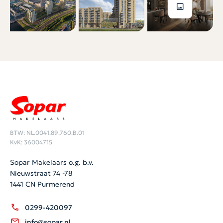
BTW: NL.0041.89.760.B.01
KvK: 36004715
Sopar Makelaars o.g. b.v.
Nieuwstraat 74 -78
1441 CN Purmerend
0299-420097
info@sopar.nl