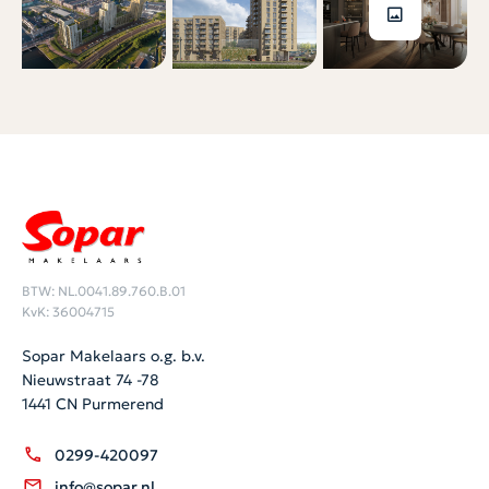
BTW: NL.0041.89.760.B.01
KvK: 36004715
Sopar Makelaars o.g. b.v.
Nieuwstraat 74 -78
1441 CN Purmerend
0299-420097
info@sopar.nl