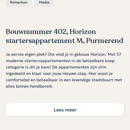
Kemerken
Media
Bouwnummer 402, Horizon
startersappartement M, Purmerend
Je eerste eigen plek? Die vind je in gebouw Horizon. Met 57
moderne startersappartementen in de betaalbare koop
categorie is dit je kans! De appartementen zijn slim
ingedeeld en klaar voor jouw nieuwe stap. Hier woon je
comfortabel en betaalbaar in een levendige stadsbuurt met
alles binnen handbereik.
Optioneel kan een parkeerplaats in de onderliggende
garage worden gekocht à € 30.000 v.o.n. Er is een beperkt
Lees meer
aantal plekken beschikbaar. Hiervoor geldt op=op.
Licht, open en slim ingedeeld
De woonkamer met open keuken is de perfecte plek om te