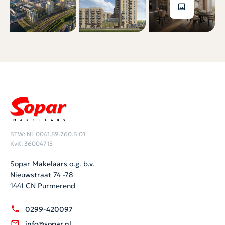
BTW: NL.0041.89.760.B.01
KvK: 36004715
Sopar Makelaars o.g. b.v.
Nieuwstraat 74 -78
1441 CN Purmerend
0299-420097
info@sopar.nl