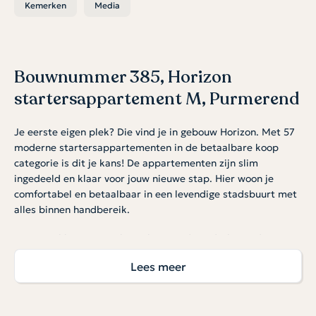
Kemerken
Media
Bouwnummer 385, Horizon
startersappartement M, Purmerend
Je eerste eigen plek? Die vind je in gebouw Horizon. Met 57
moderne startersappartementen in de betaalbare koop
categorie is dit je kans! De appartementen zijn slim
ingedeeld en klaar voor jouw nieuwe stap. Hier woon je
comfortabel en betaalbaar in een levendige stadsbuurt met
alles binnen handbereik.
Optioneel kan een parkeerplaats in de onderliggende
garage worden gekocht à € 30.000 v.o.n. Er is een beperkt
Lees meer
aantal plekken beschikbaar. Hiervoor geldt op=op.
Licht, open en slim ingedeeld