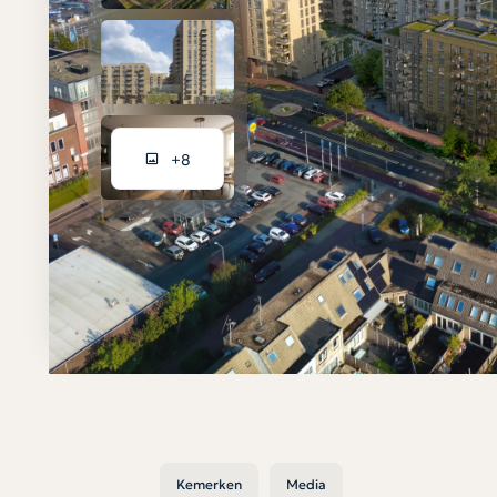
+8
Kemerken
Media