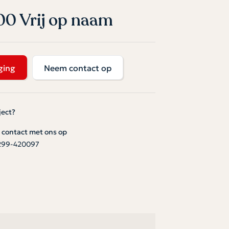
00 Vrij op naam
ging
Neem contact op
ject?
contact met ons op
299-420097