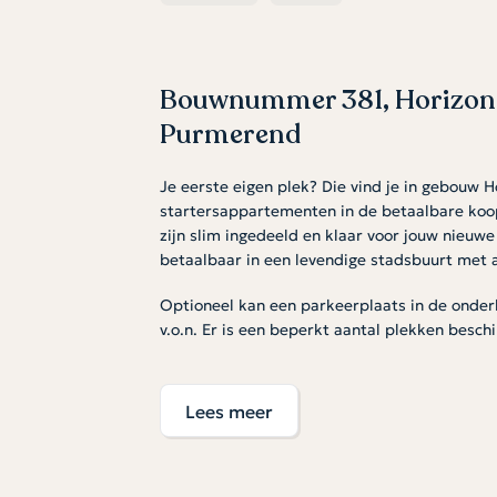
Bouwnummer 381, Horizon 
Purmerend
Je eerste eigen plek? Die vind je in gebouw 
startersappartementen in de betaalbare koop
zijn slim ingedeeld en klaar voor jouw nieuwe
betaalbaar in een levendige stadsbuurt met 
Optioneel kan een parkeerplaats in de onde
v.o.n. Er is een beperkt aantal plekken besch
Licht, open en slim ingedeeld
Lees meer
De woonkamer met open keuken is de perfect
vrienden of een filmpje te kijken. De slaapka
tweepersoonsbed en kledingkast, en vormt een
In de badkamer met tegelwerk en sanitair beg