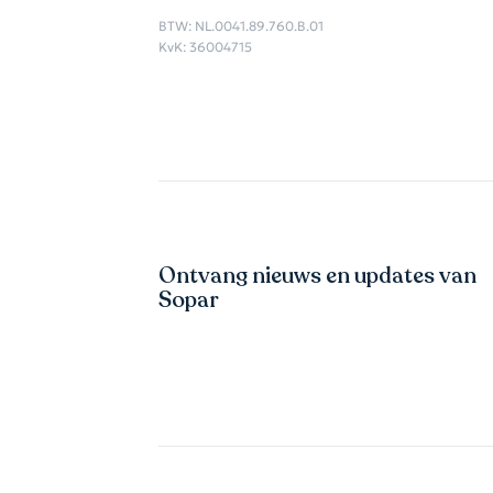
BTW: NL.0041.89.760.B.01
KvK: 36004715
Ontvang nieuws en updates van
Sopar