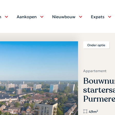
n
Aankopen
Nieuwbouw
Expats
Onder optie
Appartement
Bouwnum
starter
Purmer
49m²