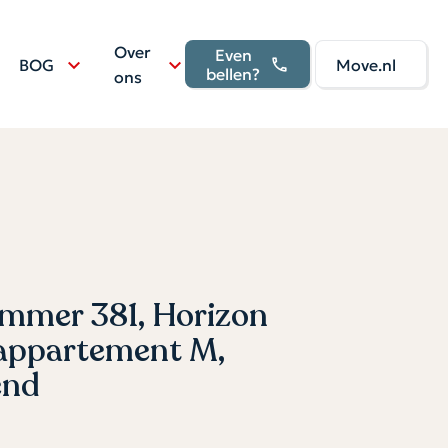
Over
Even
BOG
Move.nl
bellen?
ons
mer 381, Horizon
sappartement M,
end