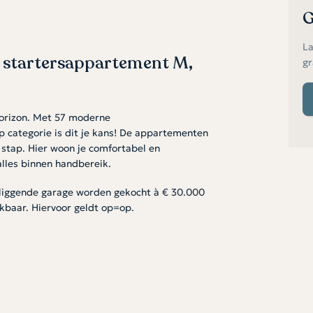
G
La
startersappartement M,
gr
Horizon. Met 57 moderne
 categorie is dit je kans! De appartementen
 stap. Hier woon je comfortabel en
alles binnen handbereik.
rliggende garage worden gekocht à € 30.000
ikbaar. Hiervoor geldt op=op.
e plek om te ontspannen, te koken voor
mer is groot genoeg voor een
 fijne, rustige plek om je terug te trekken.
in en eindig je je dag comfortabel. Verder is