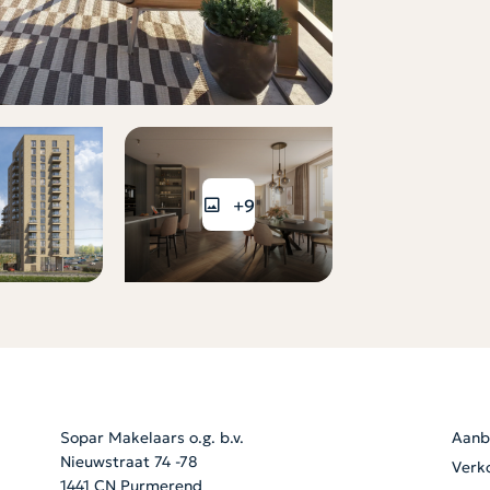
+9
Sopar Makelaars o.g. b.v.
Aanb
Nieuwstraat 74 -78
Verk
1441 CN Purmerend