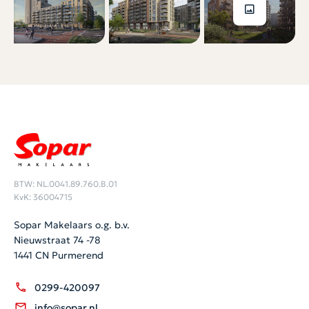
BTW: NL.0041.89.760.B.01
KvK: 36004715
Sopar Makelaars o.g. b.v.
Nieuwstraat 74 -78
1441 CN Purmerend
0299-420097
info@sopar.nl