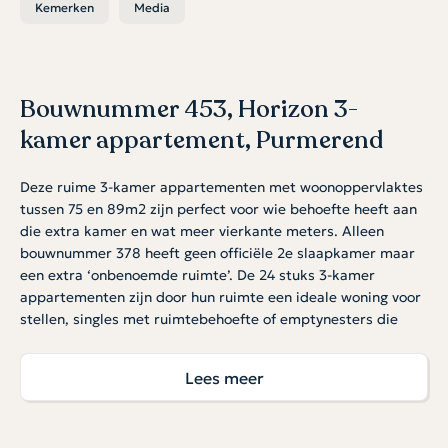
Kemerken
Media
Bouwnummer 453, Horizon 3-
kamer appartement, Purmerend
Deze ruime 3-kamer appartementen met woonoppervlaktes
tussen 75 en 89m2 zijn perfect voor wie behoefte heeft aan
die extra kamer en wat meer vierkante meters. Alleen
bouwnummer 378 heeft geen officiële 2e slaapkamer maar
een extra ‘onbenoemde ruimte’. De 24 stuks 3-kamer
appartementen zijn door hun ruimte een ideale woning voor
stellen, singles met ruimtebehoefte of emptynesters die
graag comfortabel en toekomstbestendig wonen. Sommige
3-kamer appartementen (bnrs 377 en 378) hebben een
Lees meer
inpandig balkon in plaats van een uitkragend balkon.
Duurzaam & toekomstgericht
Je woont energiezuinig in dit woningtype dankzij