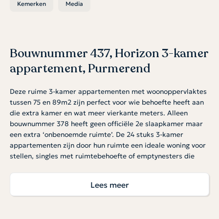
Kemerken
Media
Bouwnummer 437, Horizon 3-kamer
appartement, Purmerend
Deze ruime 3-kamer appartementen met woonoppervlaktes
tussen 75 en 89m2 zijn perfect voor wie behoefte heeft aan
die extra kamer en wat meer vierkante meters. Alleen
bouwnummer 378 heeft geen officiële 2e slaapkamer maar
een extra ‘onbenoemde ruimte’. De 24 stuks 3-kamer
appartementen zijn door hun ruimte een ideale woning voor
stellen, singles met ruimtebehoefte of emptynesters die
graag comfortabel en toekomstbestendig wonen. Sommige
3-kamer appartementen (bnrs 377 en 378) hebben een
Lees meer
inpandig balkon in plaats van een uitkragend balkon.
Duurzaam & toekomstgericht
Je woont energiezuinig in dit woningtype dankzij