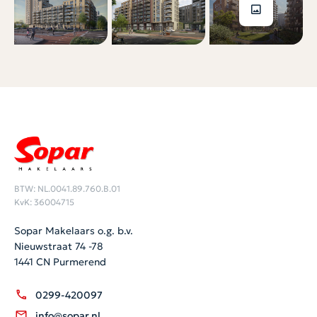
BTW: NL.0041.89.760.B.01
KvK: 36004715
Sopar Makelaars o.g. b.v.
Nieuwstraat 74 -78
1441 CN Purmerend
0299-420097
info@sopar.nl