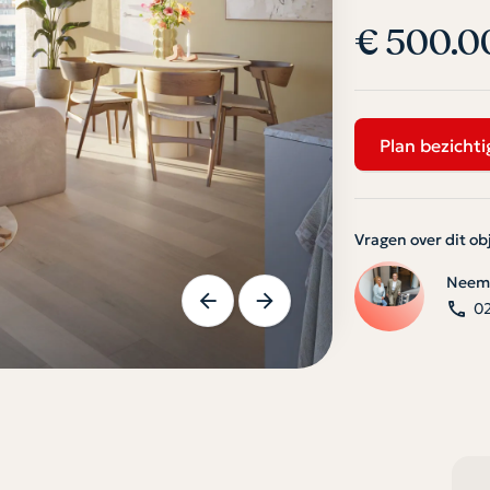
€ 500.0
Plan bezichti
Vragen over dit ob
Neem 
0