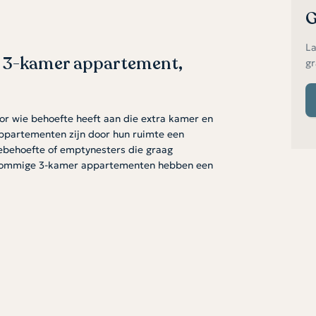
G
La
 3-kamer appartement,
gr
or wie behoefte heeft aan die extra kamer en
ppartementen zijn door hun ruimte een
tebehoefte of emptynesters die graag
Sommige 3-kamer appartementen hebben een
 installatie en vloerverwarming.
ppartementen hebben standaard een
 een separaat toilet en interne berging die