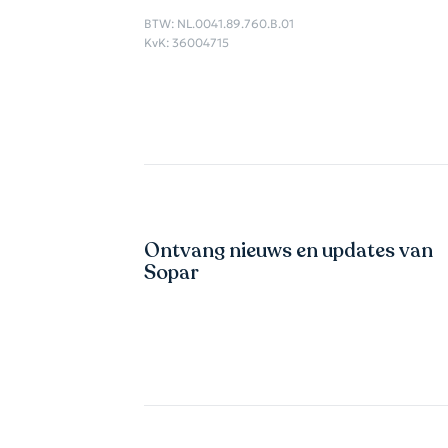
BTW: NL.0041.89.760.B.01
KvK: 36004715
Ontvang nieuws en updates van
Sopar