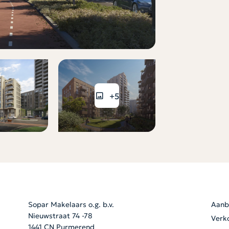
+5
Sopar Makelaars o.g. b.v.
Aanb
Nieuwstraat 74 -78
Verk
1441 CN Purmerend