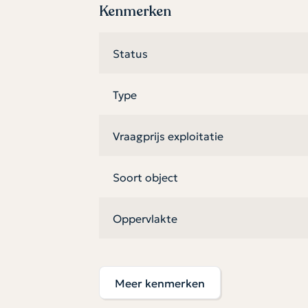
Kenmerken
Horizon ligt in een stedelijke buurt met win
op loopafstand. Een fijne, praktische plek om 
Status
Type
Vraagprijs exploitatie
Soort object
Oppervlakte
Ligginskenmerken
Meer kenmerken
Bouwjaar