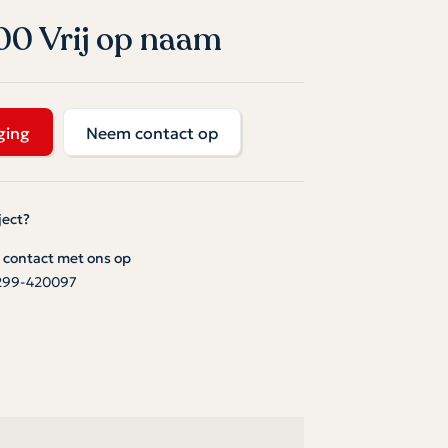
00 Vrij op naam
ging
Neem contact op
ject?
contact met ons op
299-420097