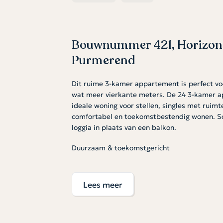
Bouwnummer 421, Horizon
Purmerend
Dit ruime 3-kamer appartement is perfect vo
wat meer vierkante meters. De 24 3-kamer a
ideale woning voor stellen, singles met ruim
comfortabel en toekomstbestendig wonen. 
loggia in plaats van een balkon.
Duurzaam & toekomstgericht
Je woont energiezuinig dankzij A+++, de WKO
Comfortabel, stil en duurzaam wonen. De a
Lees meer
badkamer voorzien van sanitair en tegelwerk,
biedt ruimte voor de wasmachine en droger.
Rustig wonen, alles dichtbij