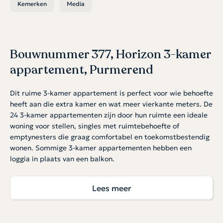
Kemerken
Media
Bouwnummer 377, Horizon 3-kamer
appartement, Purmerend
Dit ruime 3-kamer appartement is perfect voor wie behoefte
heeft aan die extra kamer en wat meer vierkante meters. De
24 3-kamer appartementen zijn door hun ruimte een ideale
woning voor stellen, singles met ruimtebehoefte of
emptynesters die graag comfortabel en toekomstbestendig
wonen. Sommige 3-kamer appartementen hebben een
loggia in plaats van een balkon.
Duurzaam & toekomstgericht
Lees meer
Je woont energiezuinig dankzij A+++, de WKO installatie en
vloerverwarming. Comfortabel, stil en duurzaam wonen. De
appartementen hebben standaard een badkamer voorzien