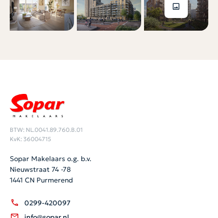
BTW: NL.0041.89.760.B.01
KvK: 36004715
Sopar Makelaars o.g. b.v.
Nieuwstraat 74 -78
1441 CN Purmerend
0299-420097
info@sopar.nl