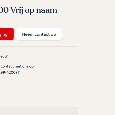
00 Vrij op naam
ging
Neem contact op
ject?
contact met ons op
299-420097