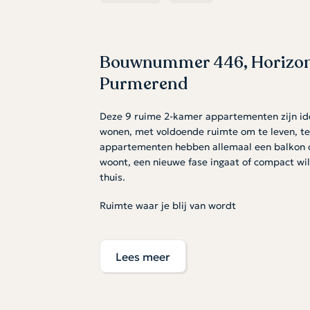
Bouwnummer 446, Horizon
Purmerend
Deze 9 ruime 2-kamer appartementen zijn idea
wonen, met voldoende ruimte om te leven, te
appartementen hebben allemaal een balkon of 
woont, een nieuwe fase ingaat of compact wi
thuis.
Ruimte waar je blij van wordt
De open woonkamer biedt ruimte voor een geze
gemak voor vrienden of nestel je je met een 
Lees meer
plek om de dag te beginnen of te eindigen.
tegelwerk en sanitair. Naast de badkamer vin
wasmachine en droger. Het appartement heeft
dat elke vierkante meter goed benut wordt.