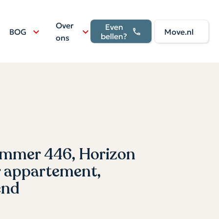
Over
Even
BOG
Move.nl
bellen?
ons
mer 446, Horizon
 appartement,
end