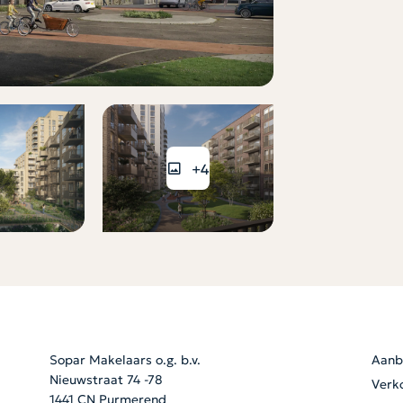
+4
Sopar Makelaars o.g. b.v.
Aanb
Nieuwstraat 74 -78
Verk
1441 CN Purmerend