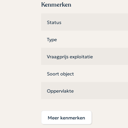
Kenmerken
Duurzaam wonen, minder zorgen
Energielabel A+++, vloerverwarming en de WK
Status
binnenklimaat én lagere energiekosten. De uit
Type
Vraagprijs exploitatie
Soort object
Oppervlakte
Ligginskenmerken
Meer kenmerken
Bouwjaar