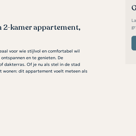
G
La
 2-kamer appartement,
gr
al voor wie stijlvol en comfortabel wil
 ontspannen en te genieten. De
dakterras. Of je nu als stel in de stad
lt wonen: dit appartement voelt meteen als
llige zithoek en eettafel. Hier kook je met
boek op de bank. De slaapkamer is een fijne
 De moderne badkamer is uitgevoerd met
d je een berging voor de techniek,
 een prettige, logische indeling die maakt