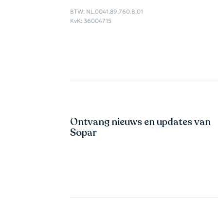
BTW: NL.0041.89.760.B.01
KvK: 36004715
Ontvang nieuws en updates van
Sopar