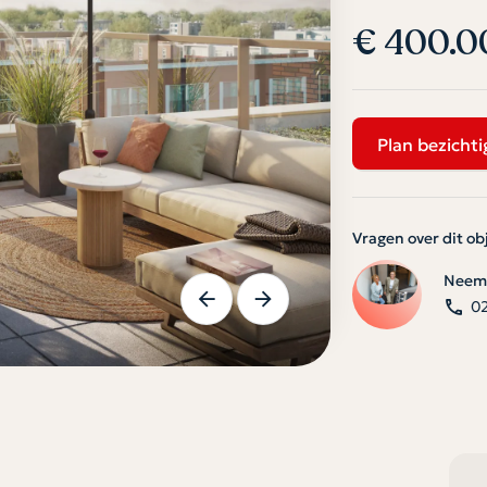
€ 400.0
Plan bezichti
Vragen over dit ob
Neem 
0