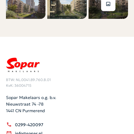
BTW: NL.0041.89.760.B.01
KvK: 36004715
Sopar Makelaars o.g. b.v.
Nieuwstraat 74 -78
1441 CN Purmerend
0299-420097
info@sopar.nl