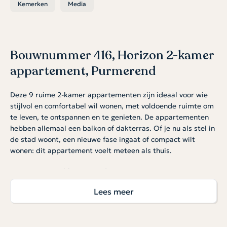
Kemerken
Media
Bouwnummer 416, Horizon 2-kamer
appartement, Purmerend
Deze 9 ruime 2-kamer appartementen zijn ideaal voor wie
stijlvol en comfortabel wil wonen, met voldoende ruimte om
te leven, te ontspannen en te genieten. De appartementen
hebben allemaal een balkon of dakterras. Of je nu als stel in
de stad woont, een nieuwe fase ingaat of compact wilt
wonen: dit appartement voelt meteen als thuis.
Ruimte waar je blij van wordt
De open woonkamer biedt ruimte voor een gezellige zithoek
Lees meer
en eettafel. Hier kook je met gemak voor vrienden of nestel
je je met een boek op de bank. De slaapkamer is een fijne
plek om de dag te beginnen of te eindigen. De moderne
badkamer is uitgevoerd met tegelwerk en sanitair. Naast de